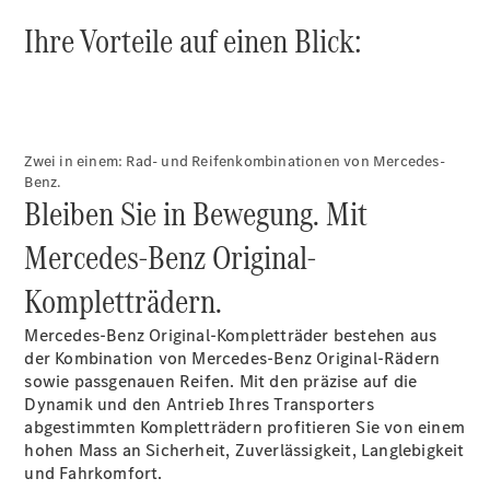
SWISS-
Ihre Vorteile auf einen Blick:
INTEGRAL
ServiceCare
Mercedes-
Benz
QualityService
Original-
Zwei in einem: Rad- und Reifenkombinationen von Mercedes-
Teile &
Benz.
Zubehör
Bleiben Sie in Bewegung. Mit
Mercedes-Benz Original-
Kompletträdern.
Mercedes-Benz Original-Kompletträder bestehen aus
der Kombination von Mercedes-Benz Original-Rädern
sowie passgenauen Reifen. Mit den präzise auf die
Dynamik und den Antrieb Ihres Transporters
Ersatzteile
abgestimmten Kompletträdern profitieren Sie von einem
Reifen und
hohen Mass an Sicherheit, Zuverlässigkeit, Langlebigkeit
Kompletträder
und Fahrkomfort.