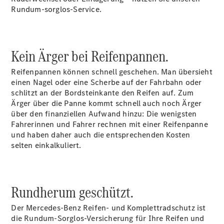
Unternehmen
Rundum-sorglos-Service.
Ansprechpartner
Standort &
Öffnungszeiten
Kein Ärger bei Reifenpannen.
Kontaktformular
Servicetermin
Reifenpannen können schnell geschehen. Man übersieht
buchen
einen Nagel oder eine Scherbe auf der Fahrbahn oder
schlitzt an der Bordsteinkante den Reifen auf. Zum
Ärger über die Panne kommt schnell auch noch Ärger
über den finanziellen Aufwand hinzu: Die wenigsten
Fahrerinnen und Fahrer rechnen mit einer Reifenpanne
und haben daher auch die entsprechenden Kosten
selten einkalkuliert.
Rundherum geschützt.
Anbieter/Datenschutz
Der Mercedes-Benz Reifen- und Komplettradschutz ist
die Rundum-Sorglos-Versicherung für Ihre Reifen und