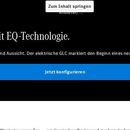
Service &
Zum Inhalt springen
Zubehör
Anbieter/Datenschutz
it EQ-Technologie.
nd Aussicht. Der elektrische GLC markiert den Beginn eines neu
Servicetermin
buchen
Jetzt konfigurieren
Digitale
Extras
Ladelösungen
Unterwegs
laden
Pannen- &
Unfallhilfe
Räder &
Reifen
Wartung,