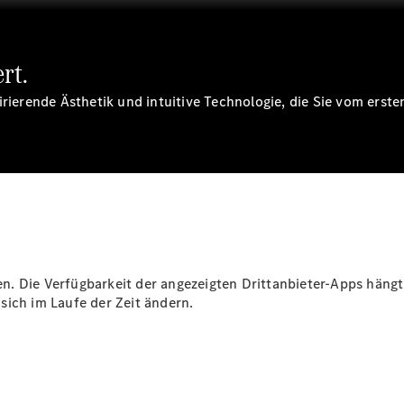
rt.
pirierende Ästhetik und intuitive Technologie, die Sie vom er
Digitale
Broschüre
Fahrzeugzubehör
Collection
Betriebsanleitungen
Servicetermin
buchen
. Die Verfügbarkeit der angezeigten Drittanbieter-Apps hängt 
sich im Laufe der Zeit ändern.