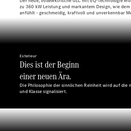
Der neue, vollelektrische GLC mit EQ-Technologie erö
zu 360 kW Leistung und markantem Design, wie dem ma
anfühlt - geschmeidig, kraftvoll und unverkennbar 
Exterieur
Dies ist der Beginn
einer neuen Ära.
Die Philosophie der sinnlichen Reinheit wird auf di
und Klasse signalisiert.