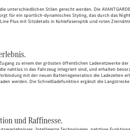
 die unterschiedlichen Stilen gerecht werden. Die AVANTGARDE-L
Über uns
orgt für ein sportlich-dynamisches Styling, das durch das Nigh
 Line
Plus
mit Sitzdetails in Kohlefaseroptik und roten Ziernäh
rlebnis.
Unternehmen
Ansprechpartner
Zugang zu einem der grössten öffentlichen Ladenetzwerke der 
Offene
ie nahtlos in das Fahrzeug integriert sind, und erhalten bev
Stellen
erbindung mit der neuen Batteriegeneration die Ladezeiten er
Standort &
aden werden. Die Schnellladefunktion ergänzt die Langstrecke
Öffnungszeiten
Kontaktformular
Servicetermin
buchen
tion und Raffinesse.
zererlebnisses. Intelligente Technologien, nahtlose Funktional