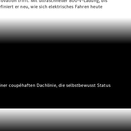
vation trifft. Mit ultraschneller 800-V-Ladung, bis
niert er neu, wie sich elektrisches Fahren heute
iner coupéhaften Dachlinie, die selbstbewusst Status