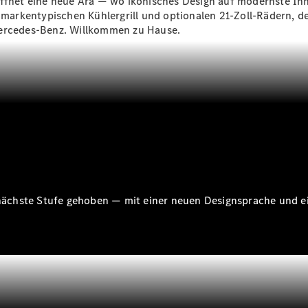
ffnet eine neue Ära — wo ikonisches Design auf modernste Inno
Reparatur
rkentypischen Kühlergrill und optionalen 21-Zoll-Rädern, defi
&
Mercedes-Benz. Willkommen zu Hause.
Garantie
e nächste Stufe gehoben — mit einer neuen Designsprache und e
Übersicht
Reparatur
Service &
Garantie
Rückrufe
Ersatzteile
Accessories